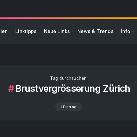
ien
Linktipps
Neue Links
News & Trends
Info
Tag durchsuchen
Brustvergrösserung Zürich
1 Eintrag