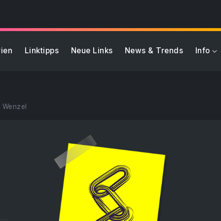
ien
Linktipps
Neue Links
News & Trends
Info
t Wenzel