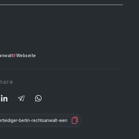
anwalt
Webseite
hare