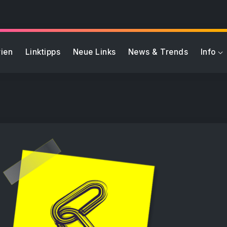
ien
Linktipps
Neue Links
News & Trends
Info