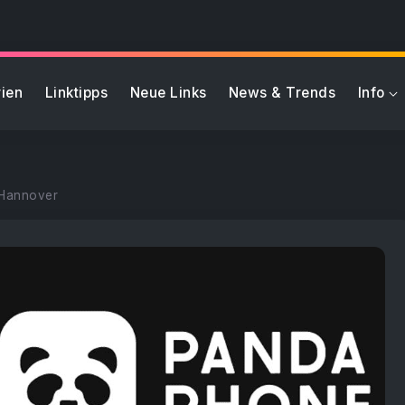
ien
Linktipps
Neue Links
News & Trends
Info
 Hannover