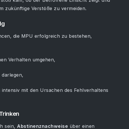
toß kam, ob der Betroffene Einsicht zeigt und
 zukünftige Verstöße zu vermeiden.
lg
ncen, die MPU erfolgreich zu bestehen,
nen Verhalten umgehen,
 darlegen,
h intensiv mit den Ursachen des Fehlverhaltens
Trinken
ch sein,
Abstinenznachweise
über einen