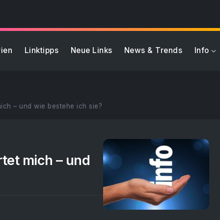
ien
Linktipps
Neue Links
News & Trends
Info
ch – und wie bestehe ich sie?
tet mich – und