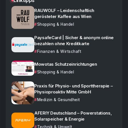
Linktipps
RAUWOLF – Leidenschaftlich
gerösteter Kaffee aus Wien
Shopping & Handel
PaysafeCard | Sicher & anonym online
bezahlen ohne Kreditkarte
Finanzen & Wirtschaft
Mowotas Schutzeinrichtungen
Shopping & Handel
Praxis für Physio- und Sporttherapie –
Physioproaktiv Mitte GmbH
Medizin & Gesundheit
AFERIY Deutschland – Powerstations,
Solarspeicher & Energie
Technik & Umwelt