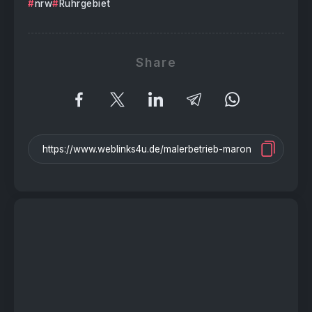
nrw
Ruhrgebiet
Share