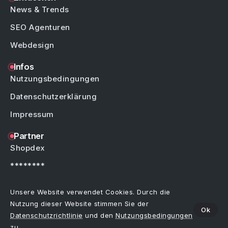
News & Trends
SEO Agenturen
Webdesign
Infos
Nutzungsbedingungen
Datenschutzerklärung
Impressum
Partner
Shopdex
********
********
Unsere Website verwendet Cookies. Durch die
Nutzung dieser Website stimmen Sie der
Ok
Datenschutzrichtlinie
und den
Nutzungsbedingungen
Copyright © by Weblinks4U.de – Alle Rechte vorbehalten.
Bei allen Einträgen im Webkatalog sind Irrtümer, Schreibfehler oder Änderungen
zu.