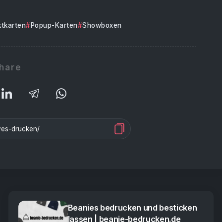
ktkarten
Popup-Karten
Showboxen
hare
Beanies bedrucken und besticken
lassen | beanie-bedrucken.de