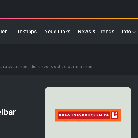
ien
Linktipps
Neue Links
News & Trends
Info
le Drucksachen, die unverwechselbar machen
e
lbar