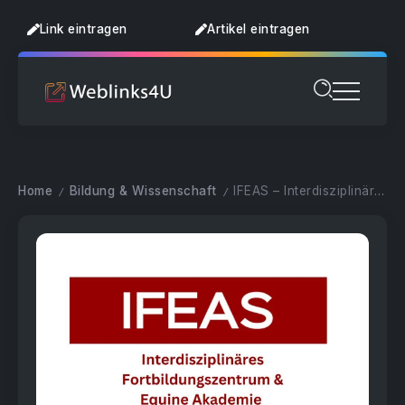
Link eintragen
Artikel eintragen
Home
Bildung & Wissenschaft
IFEAS – Interdisziplinäres Fortbildungszentrum und Equine Akademie Stadthagen
/
/