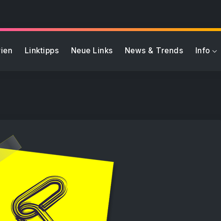
ien
Linktipps
Neue Links
News & Trends
Info