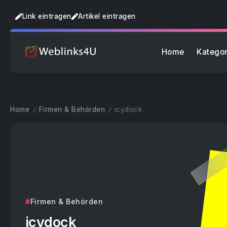
Link eintragen
Artikel eintragen
Home
Kategor
Home
Firmen & Behörden
icydock
/
/
Firmen & Behörden
icydock