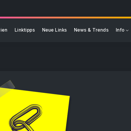
ien
Linktipps
Neue Links
News & Trends
Info