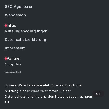
SEO Agenturen
Webdesign
Infos
Nutzungsbedingungen
Datenschutzerklärung
Impressum
Partner
Shopdex
********
********
Unsere Website verwendet Cookies. Durch die
Nutzung dieser Website stimmen Sie der
Ok
Datenschutzrichtlinie
und den
Nutzungsbedingungen
Copyright © by Weblinks4U.de – Alle Rechte vorbehalten.
Bei allen Einträgen im Webkatalog sind Irrtümer, Schreibfehler oder Änderungen
zu.
vorbehalten.