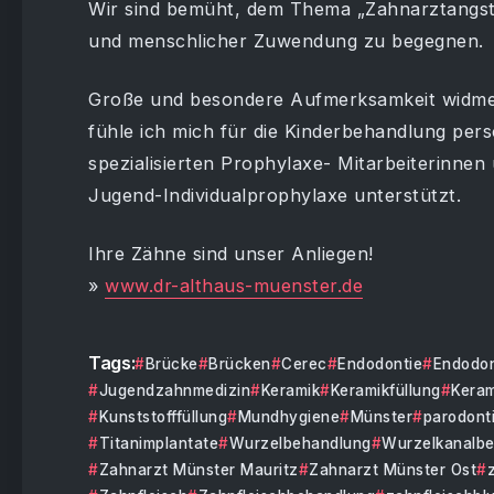
Wir sind bemüht, dem Thema „Zahnarztangst“
und menschlicher Zuwendung zu begegnen.
Große und besondere Aufmerksamkeit widmen 
fühle ich mich für die Kinderbehandlung per
spezialisierten Prophylaxe- Mitarbeiterinnen
Jugend-Individualprophylaxe unterstützt.
Ihre Zähne sind unser Anliegen!
»
www.dr-althaus-muenster.de
Tags:
Brücke
Brücken
Cerec
Endodontie
Endodon
Jugendzahnmedizin
Keramik
Keramikfüllung
Keram
Kunststofffüllung
Mundhygiene
Münster
parodonti
Titanimplantate
Wurzelbehandlung
Wurzelkanalb
Zahnarzt Münster Mauritz
Zahnarzt Münster Ost