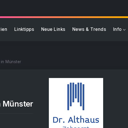
ien
Linktipps
Neue Links
News & Trends
Info
 in Münster
n Münster