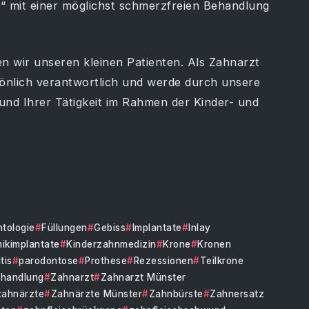
 mit einer möglichst schmerzfreien Behandlung
wir unseren kleinen Patienten. Als Zahnarzt
sönlich verantwortlich und werde durch unsere
 und Ihrer Tätigkeit im Rahmen der Kinder- und
tologie
Füllungen
Gebiss
Implantate
Inlay
ikimplantate
Kinderzahnmedizin
Krone
Kronen
tis
parodontose
Prothese
Rezessionen
Teilkrone
ehandlung
Zahnarzt
Zahnarzt Münster
zahnärzte
Zahnärzte Münster
Zahnbürste
Zahnersatz