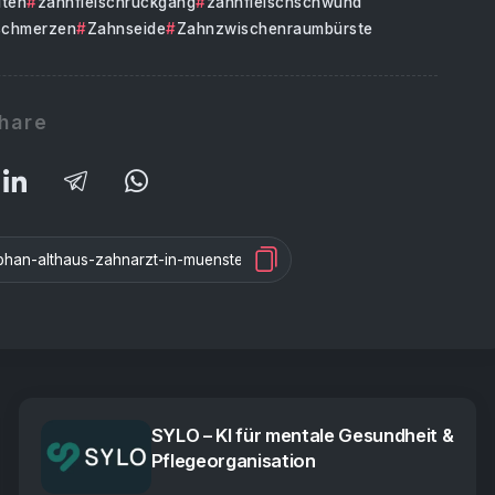
uten
zahnfleischrückgang
zahnfleischschwund
schmerzen
Zahnseide
Zahnzwischenraumbürste
hare
SYLO – KI für mentale Gesundheit &
Pflegeorganisation