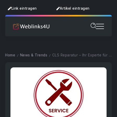
Link eintragen
Artikel eintragen
Home
News & Trends
CLS Reparatur – Ihr Experte für erstklassige iPhone- und Handy-Reparaturen in Mannheim
/
/