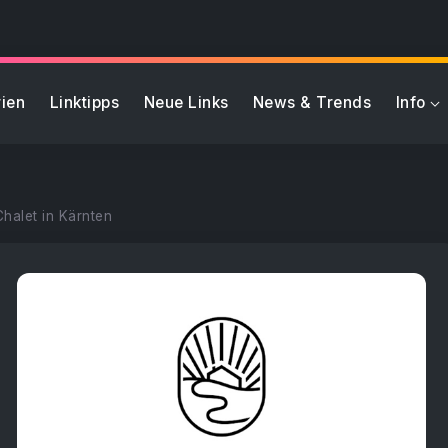
ien
Linktipps
Neue Links
News & Trends
Info
Chalet in Kärnten