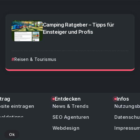
Camping Ratgeber – Tipps für
Einsteiger und Profis
Reisen & Tourismus
ntrag
Entdecken
Infos
site eintragen
News & Trends
Nutzungs
eldetipps
SEO Agenturen
Datenschu
/ Hilfe
Webdesign
Impressu
Ok