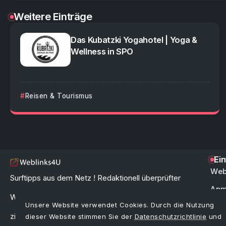
Weitere Einträge
Das Kubatzki Yogahotel | Yoga &
Wellness in SPO
Reisen & Tourismus
Ei
Web
Surftipps aus dem Netz ! Redaktionell überprüfter
Anm
Webkatalog & Linkverzeichnis zur schnellen und
Unsere Website verwendet Cookies. Durch die Nutzung
FAQ 
zielgerichteten Link-Suche im Internet.
dieser Website stimmen Sie der
Datenschutzrichtlinie
und