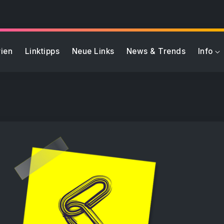
ien
Linktipps
Neue Links
News & Trends
Info