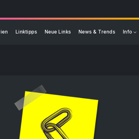
ien
Linktipps
Neue Links
News & Trends
Info