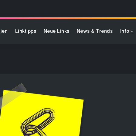
ien
Linktipps
Neue Links
News & Trends
Info