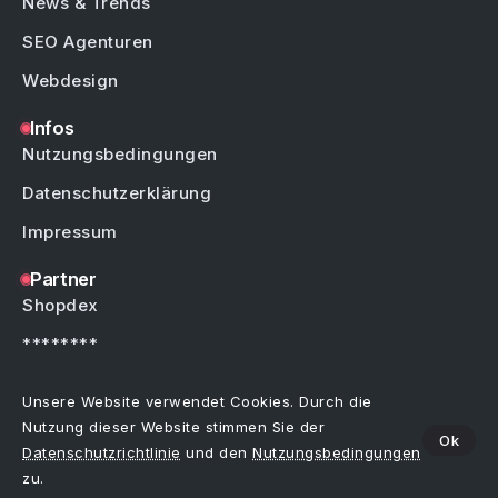
News & Trends
SEO Agenturen
Webdesign
Infos
Nutzungsbedingungen
Datenschutzerklärung
Impressum
Partner
Shopdex
********
********
Unsere Website verwendet Cookies. Durch die
Nutzung dieser Website stimmen Sie der
Ok
Datenschutzrichtlinie
und den
Nutzungsbedingungen
Copyright © by Weblinks4U.de – Alle Rechte vorbehalten.
Bei allen Einträgen im Webkatalog sind Irrtümer, Schreibfehler oder Änderungen
zu.
vorbehalten.