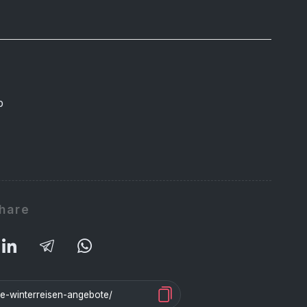
b
hare