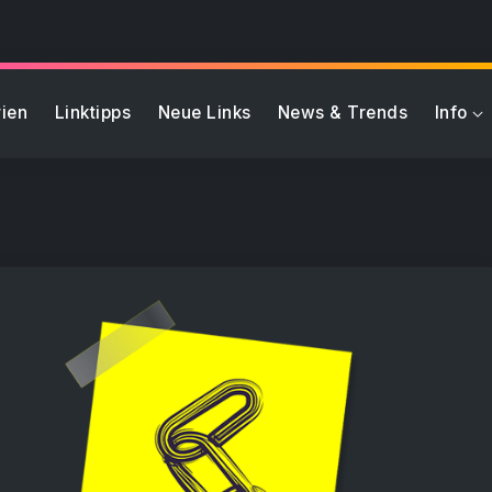
ien
Linktipps
Neue Links
News & Trends
Info