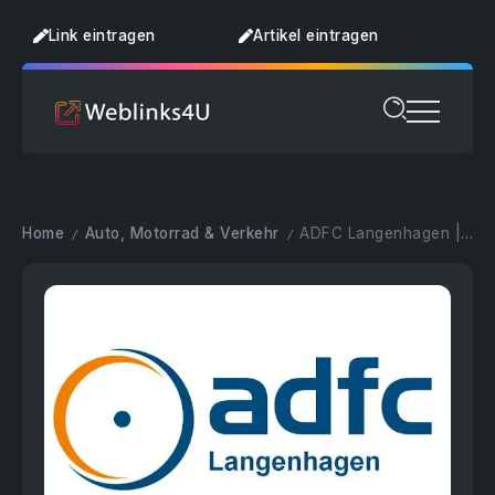
Link eintragen
Artikel eintragen
Home
Auto, Motorrad & Verkehr
ADFC Langenhagen | Radverkehr & Radtouren vor Ort | ADFC
/
/